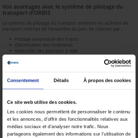
Vos avantages avec le système de pilotage du
transport d'ORBIS
Le système de pilotage du transport améliore les activités de
transport internes de l’ensemble du parc de chariots par :
Pilotage automatisé des trajets
Optimisation des itinéraires
Réduction des parcours à vide
Réduction des distances à parcourir
Gestion optimisée des ressources
Utilisation des ressources
Assurance des urgences opérationnelles
Réduction des goulots d’étranglement
Consentement
Détails
À propos des cookies
Minimisation des erreurs
Augmentation de la fiabilité des processus avec
documentation continue
Ce site web utilise des cookies.
Meilleure transparence
Possibilité d’analyse et d’évaluation
Les cookies nous permettent de personnaliser le contenu
et les annonces, d'offrir des fonctionnalités relatives aux
Références
médias sociaux et d'analyser notre trafic. Nous
partageons également des informations sur l'utilisation de