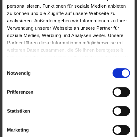
personalisieren, Funktionen für soziale Medien anbieten
zu können und die Zugriffe auf unsere Webseite zu
analysieren. Außerdem geben wir Informationen zu Ihrer
Verwendung unserer Webseite an unsere Partner für
soziale Medien, Werbung und Analysen weiter. Unsere
Partner führen diese Informationen möglicherweise mit
weiteren Daten zusammen, die Sie ihnen bereitgestellt
08.11.2024
haben oder die sie im Rahmen Ihrer Nutzung der Dienste
Mit Process Mining und dem Digitalen
gesammelt haben.
E
Zwilling Einkauf und Supply Chain
Notwendig
i
optimieren
n
w
Präferenzen
i
l
l
Statistiken
i
g
Marketing
u