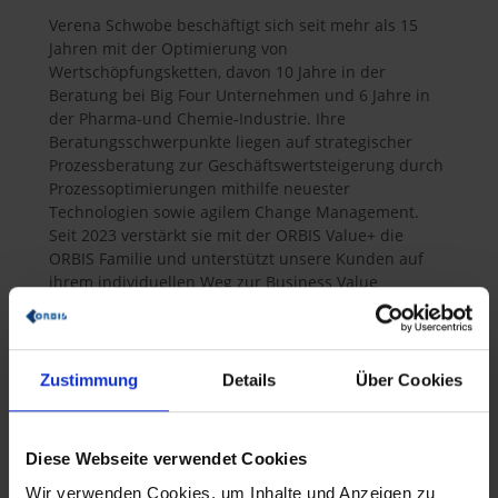
Verena Schwobe beschäftigt sich seit mehr als 15
Jahren mit der Optimierung von
Wertschöpfungsketten, davon 10 Jahre in der
Beratung bei Big Four Unternehmen und 6 Jahre in
der Pharma-und Chemie-Industrie. Ihre
Beratungsschwerpunkte liegen auf strategischer
Prozessberatung zur Geschäftswertsteigerung durch
Prozessoptimierungen mithilfe neuester
Technologien sowie agilem Change Management.
Seit 2023 verstärkt sie mit der ORBIS Value+ die
ORBIS Familie und unterstützt unsere Kunden auf
ihrem individuellen Weg zur Business Value
Optimierung. Verenas größte Leidenschaft gilt dem
Reisen mit ihrer Familie und dem gemeinsamen
Erkunden neuer Länder.
Zustimmung
Details
Über Cookies
Beiträge von Verena Schwobe
Diese Webseite verwendet Cookies
Wir verwenden Cookies, um Inhalte und Anzeigen zu